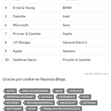
4
Ernst & Young
BMW
5
Deloitte
Intel
6
Microsoft
Sony
7
Procter & Gamble
Apple
8
J.P. Morgan
General Electric
9
Apple
Siemens
10
Goldman Sachs
Procter & Gamble
fuente: milenio.com
Gracias por confiar en Reynosa Blogs.
APPLE
ÁREA DE INGENIERIA
BMW
EMPLEOS
EMPRESAS INTERNET
GOOGLE
INGENIEROS
INTEL
INTERNET
MEJORES EMPRESAS
MICROSOFT
SISTEMAS
SOFTWARE
SONY
TRABAJOS MEJOR PAGADOS