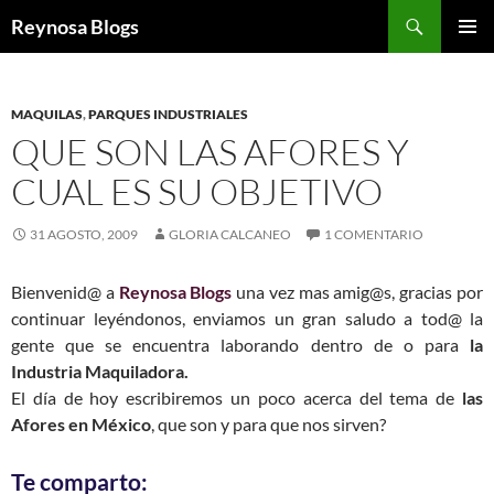
Buscar
Reynosa Blogs
SALTAR
MENÚ
AL
PRINCI
CONTENIDO
MAQUILAS
,
PARQUES INDUSTRIALES
QUE SON LAS AFORES Y
CUAL ES SU OBJETIVO
31 AGOSTO, 2009
GLORIA CALCANEO
1 COMENTARIO
Bienvenid@ a
Reynosa Blogs
una vez mas amig@s, gracias por
continuar leyéndonos, enviamos un gran saludo a tod@ la
gente que se encuentra laborando dentro de o para
la
Industria Maquiladora.
El día de hoy escribiremos un poco acerca del tema de
las
Afores en México
, que son y para que nos sirven?
Te comparto: