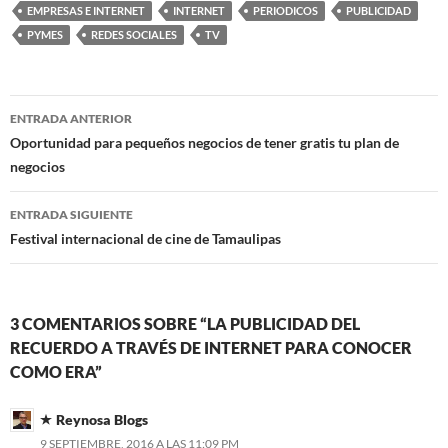
EMPRESAS E INTERNET
INTERNET
PERIODICOS
PUBLICIDAD
PYMES
REDES SOCIALES
TV
Navegación
ENTRADA ANTERIOR
de
Oportunidad para pequeños negocios de tener gratis tu plan de
negocios
entradas
ENTRADA SIGUIENTE
Festival internacional de cine de Tamaulipas
3 COMENTARIOS SOBRE “LA PUBLICIDAD DEL
RECUERDO A TRAVÉS DE INTERNET PARA CONOCER
COMO ERA”
Reynosa Blogs
9 SEPTIEMBRE, 2016 A LAS 11:09 PM