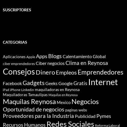
SUSCRIPTORES
CATEGORIAS
Blogs
Apps
Calentamiento Global
Aplicaciones
Apple
Clima en Reynosa
Ciber negocios
ciber emprendedores
Consejos
Dinero
Emprendedores
Empleos
Internet
Gadgets
Gratis
Google
Facebook
Geeks
maquiladoras en Reynosa
iPhone
Linkedin
iPad
Maquiladoras Tamaulipas
Maquilas en Reynosa
Maquilas Reynosa
Negocios
Mexico
Oportunidad de negocios
paginas webs
Proveedores para la Industria
Pymes
Publicidad
Redes Sociales
Recursos Humanos
Reforma Laboral