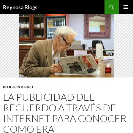
Buscar
Reynosa Blogs
SALTAR
MENÚ
AL
PRINCI
CONTENIDO
BLOGS
,
INTERNET
LA PUBLICIDAD DEL
RECUERDO A TRAVÉS DE
INTERNET PARA CONOCER
COMO ERA