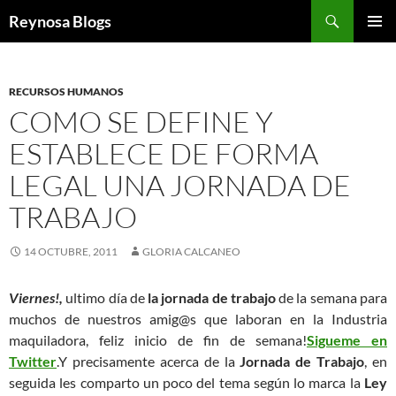
Buscar
Reynosa Blogs
SALTAR
MENÚ
AL
PRINCI
CONTENIDO
RECURSOS HUMANOS
COMO SE DEFINE Y
ESTABLECE DE FORMA
LEGAL UNA JORNADA DE
TRABAJO
14 OCTUBRE, 2011
GLORIA CALCANEO
Viernes!,
ultimo día de
la jornada de trabajo
de la semana para
muchos de nuestros amig@s que laboran en la Industria
maquiladora, feliz inicio de fin de semana!
Sigueme en
Twitter
.Y precisamente acerca de la
Jornada de Trabajo
, en
seguida les comparto un poco del tema según lo marca la
Ley