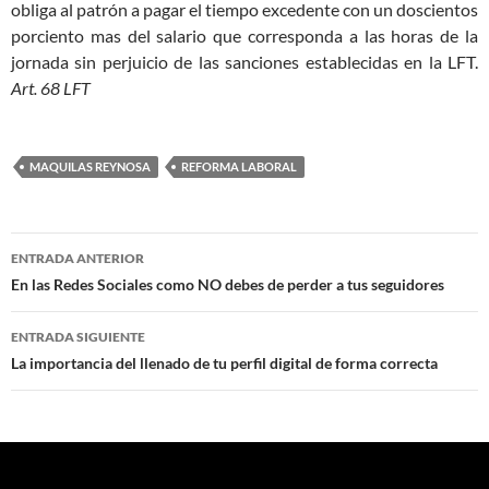
obliga al patrón a pagar el tiempo excedente con un doscientos
porciento mas del salario que corresponda a las horas de la
jornada sin perjuicio de las sanciones establecidas en la LFT.
Art. 68 LFT
MAQUILAS REYNOSA
REFORMA LABORAL
Navegación
ENTRADA ANTERIOR
de
En las Redes Sociales como NO debes de perder a tus seguidores
entradas
ENTRADA SIGUIENTE
La importancia del llenado de tu perfil digital de forma correcta