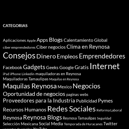
CATEGORIAS
Blogs
Apps
Calentamiento Global
Aplicaciones
Apple
Clima en Reynosa
Ciber negocios
ciber emprendedores
Consejos
Dinero
Emprendedores
Empleos
Internet
Gadgets
Gratis
Google
Facebook
Geeks
maquiladoras en Reynosa
iPhone
Linkedin
iPad
Maquiladoras Tamaulipas
Maquilas en Reynosa
Maquilas Reynosa
Negocios
Mexico
Oportunidad de negocios
paginas webs
Proveedores para la Industria
Pymes
Publicidad
Redes Sociales
Recursos Humanos
Reforma Laboral
Reynosa Blogs
Reynosa
Reynosa Tamaulipas
Seguridad
Social Media
Twitter
Selección Mexicana
Temporada de Huracanes
YouTube