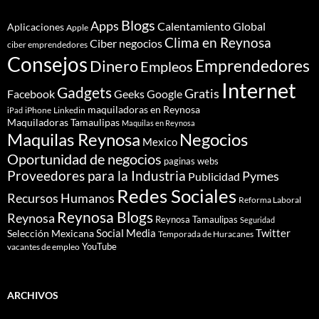
Blogs
Apps
Calentamiento Global
Aplicaciones
Apple
Clima en Reynosa
Ciber negocios
ciber emprendedores
Consejos
Dinero
Emprendedores
Empleos
Internet
Gadgets
Gratis
Google
Facebook
Geeks
maquiladoras en Reynosa
iPhone
Linkedin
iPad
Maquiladoras Tamaulipas
Maquilas en Reynosa
Maquilas Reynosa
Negocios
Mexico
Oportunidad de negocios
paginas webs
Proveedores para la Industria
Pymes
Publicidad
Redes Sociales
Recursos Humanos
Reforma Laboral
Reynosa Blogs
Reynosa
Reynosa Tamaulipas
Seguridad
Social Media
Twitter
Selección Mexicana
Temporada de Huracanes
YouTube
vacantes de empleo
ARCHIVOS