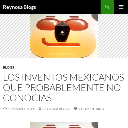
Buscar
Reynosa Blogs
SALTAR
MENÚ
AL
PRINCI
CONTENIDO
BLOGS
LOS INVENTOS MEXICANOS
QUE PROBABLEMENTE NO
CONOCIAS
11 MARZO, 2011
REYNOSA BLOGS
1 COMENTARIO