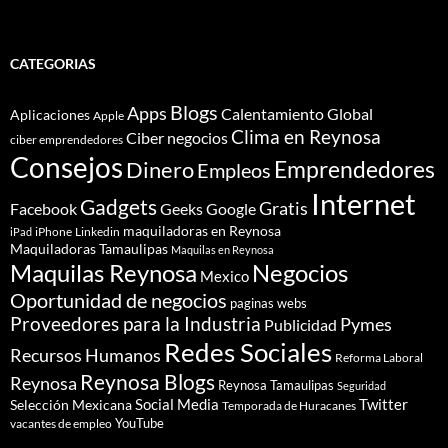
CATEGORIAS
Blogs
Apps
Calentamiento Global
Aplicaciones
Apple
Clima en Reynosa
Ciber negocios
ciber emprendedores
Consejos
Dinero
Emprendedores
Empleos
Internet
Gadgets
Gratis
Google
Facebook
Geeks
maquiladoras en Reynosa
iPhone
Linkedin
iPad
Maquiladoras Tamaulipas
Maquilas en Reynosa
Maquilas Reynosa
Negocios
Mexico
Oportunidad de negocios
paginas webs
Proveedores para la Industria
Pymes
Publicidad
Redes Sociales
Recursos Humanos
Reforma Laboral
Reynosa Blogs
Reynosa
Reynosa Tamaulipas
Seguridad
Social Media
Twitter
Selección Mexicana
Temporada de Huracanes
YouTube
vacantes de empleo