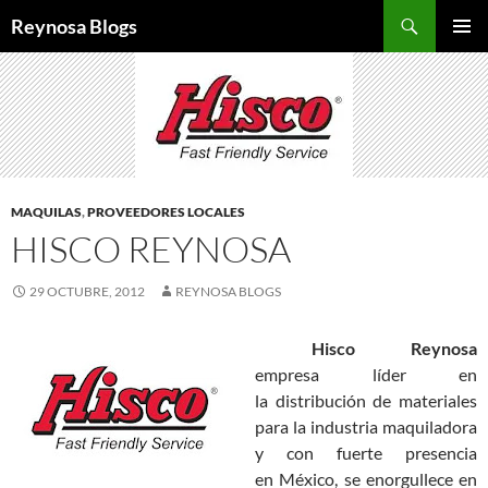
Buscar
Reynosa Blogs
SALTAR
MENÚ
AL
PRINCI
CONTENIDO
MAQUILAS
,
PROVEEDORES LOCALES
HISCO REYNOSA
29 OCTUBRE, 2012
REYNOSA BLOGS
Hisco Reynosa
empresa líder en
la distribución de materiales
para la industria maquiladora
y con fuerte presencia
en México, se enorgullece en