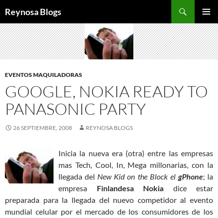
Buscar
Reynosa Blogs
SALTAR
MENÚ
AL
PRINCI
CONTENIDO
EVENTOS MAQUILADORAS
GOOGLE, NOKIA READY TO
PANASONIC PARTY
26 SEPTIEMBRE, 2008
REYNOSA BLOGS
Inicia la nueva era (otra) entre las empresas
mas Tech, Cool, In, Mega millonarias, con la
llegada del
New Kid on the Block el
gPhone
; la
empresa
Finlandesa Nokia
dice estar
preparada para la llegada del nuevo competidor al evento
mundial celular por el mercado de los consumidores de los