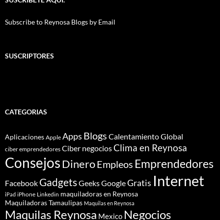
Subscribe to Reynosa Blogs by Email
SUSCRIPTORES
CATEGORIAS
Blogs
Apps
Calentamiento Global
Aplicaciones
Apple
Clima en Reynosa
Ciber negocios
ciber emprendedores
Consejos
Dinero
Emprendedores
Empleos
Internet
Gadgets
Gratis
Google
Facebook
Geeks
maquiladoras en Reynosa
iPhone
Linkedin
iPad
Maquiladoras Tamaulipas
Maquilas en Reynosa
Maquilas Reynosa
Negocios
Mexico