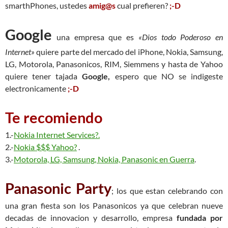
smarthPhones, ustedes
amig@s
cual prefieren?
;-D
Google
una empresa que es
«Dios todo Poderoso en
Internet»
quiere parte del mercado del iPhone, Nokia, Samsung,
LG, Motorola, Panasonicos, RIM, Siemmens y hasta de Yahoo
quiere tener tajada
Google,
espero que NO se indigeste
electronicamente
;-D
Te recomiendo
1.-
Nokia Internet Services?.
2.-
Nokia $$$ Yahoo?
.
3.-
Motorola, LG, Samsung, Nokia, Panasonic en Guerra
.
Panasonic Party
; los que estan celebrando con
una gran fiesta son los Panasonicos ya que celebran nueve
decadas de innovacion y desarrollo, empresa
fundada por