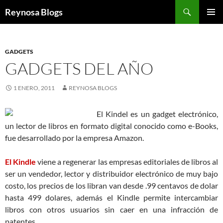
Buscar
Reynosa Blogs
SALTAR
MENÚ
AL
PRINCI
CONTENIDO
GADGETS
GADGETS DEL AÑO
1 ENERO, 2011
REYNOSA BLOGS
El Kindel es un gadget electrónico,
un lector de libros en formato digital conocido como e-Books,
fue desarrollado por la empresa Amazon.
El Kindle
viene a regenerar las empresas editoriales de libros al
ser un vendedor, lector y distribuidor electrónico de muy bajo
costo, los precios de los libran van desde .99 centavos de dolar
hasta 499 dolares, además el Kindle permite intercambiar
libros con otros usuarios sin caer en una infracción de
patentes.