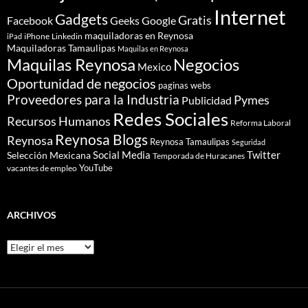
Internet
Gadgets
Gratis
Google
Facebook
Geeks
maquiladoras en Reynosa
iPhone
Linkedin
iPad
Maquiladoras Tamaulipas
Maquilas en Reynosa
Maquilas Reynosa
Negocios
Mexico
Oportunidad de negocios
paginas webs
Proveedores para la Industria
Pymes
Publicidad
Redes Sociales
Recursos Humanos
Reforma Laboral
Reynosa Blogs
Reynosa
Reynosa Tamaulipas
Seguridad
Social Media
Twitter
Selección Mexicana
Temporada de Huracanes
YouTube
vacantes de empleo
ARCHIVOS
Archivos