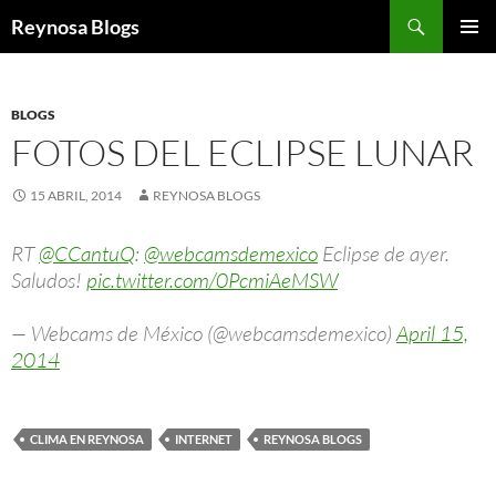
Buscar
Reynosa Blogs
SALTAR
MENÚ
AL
PRINCI
CONTENIDO
BLOGS
FOTOS DEL ECLIPSE LUNAR
15 ABRIL, 2014
REYNOSA BLOGS
RT
@CCantuQ
:
@webcamsdemexico
Eclipse de ayer.
Saludos!
pic.twitter.com/0PcmiAeMSW
— Webcams de México (@webcamsdemexico)
April 15,
2014
CLIMA EN REYNOSA
INTERNET
REYNOSA BLOGS