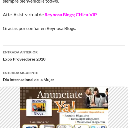
siempre bienvenid@s tod@s.
Atte. Asist. virtual de
Reynosa Blogs; CHica-VIP
.
Gracias por confiar en Reynosa Blogs.
Navegación
ENTRADA ANTERIOR
de
Expo Proveedores 2010
entradas
ENTRADA SIGUIENTE
Dia internacional de la Mujer