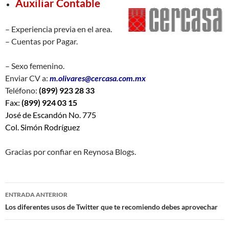
Auxiliar Contable
– Experiencia previa en el area.
– Cuentas por Pagar.
– Sexo femenino.
Enviar CV a:
m.olivares@cercasa.com.mx
Teléfono:
(899) 923 28 33
Fax:
(899) 924 03 15
José de Escandón No. 775
Col. Simón Rodríguez
Gracias por confiar en Reynosa Blogs.
Navegación
ENTRADA ANTERIOR
de
Los diferentes usos de Twitter que te recomiendo debes aprovechar
entradas