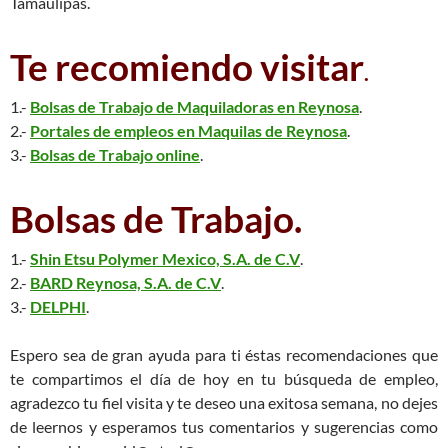
Tamaulipas.
Te recomiendo visitar
.
1.-
Bolsas de Trabajo de Maquiladoras en Reynosa
.
2.-
Portales de empleos en Maquilas de Reynosa
.
3.-
Bolsas de Trabajo online
.
Bolsas de Trabajo.
1.-
Shin Etsu Polymer Mexico, S.A. de C.V
.
2.-
BARD Reynosa, S.A. de C.V
.
3.-
DELPHI
.
Espero sea de gran ayuda para ti éstas recomendaciones que
te compartimos el día de hoy en tu búsqueda de empleo,
agradezco tu fiel visita y te deseo una exitosa semana, no dejes
de leernos y esperamos tus comentarios y sugerencias como