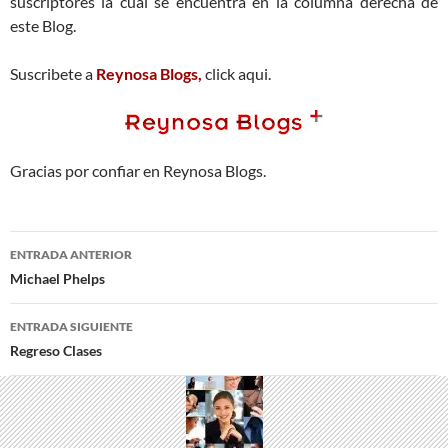
suscriptores la cual se encuentra en la columna derecha de
este Blog.
Suscribete a
Reynosa Blogs,
click aqui.
Gracias por confiar en Reynosa Blogs.
Navegación
ENTRADA ANTERIOR
de
Michael Phelps
entradas
ENTRADA SIGUIENTE
Regreso Clases