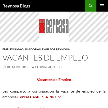
Buscar
Reynosa Blogs
SALTAR
MENÚ
AL
PRINCI
CONTENIDO
EMPLEOS MAQUILADORAS
,
EMPLEOS REYNOSA
VACANTES DE EMPLEO
10 ENERO, 2012
GLORIA CALCANEO
Vacantes de Empleo
Les comparto a continuación la vacante de empleo de la
empresa
Cercas Cantu, S.A. de C.V.