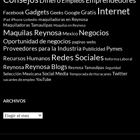
Dinero
Emprendedores
Empleos
Internet
Gadgets
Gratis
Google
Facebook
Geeks
maquiladoras en Reynosa
iPhone
Linkedin
iPad
Maquiladoras Tamaulipas
Maquilas en Reynosa
Maquilas Reynosa
Negocios
Mexico
Oportunidad de negocios
paginas webs
Proveedores para la Industria
Pymes
Publicidad
Redes Sociales
Recursos Humanos
Reforma Laboral
Reynosa Blogs
Reynosa
Reynosa Tamaulipas
Seguridad
Social Media
Twitter
Selección Mexicana
Temporada de Huracanes
YouTube
vacantes de empleo
ARCHIVOS
Archivos