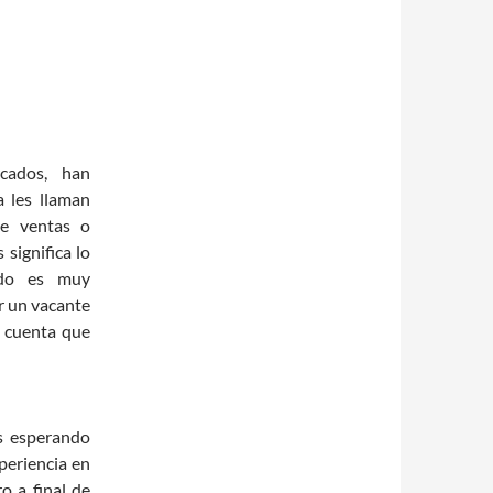
cados, han
a les llaman
de ventas o
significa lo
do
es muy
r un vacante
s cuenta que
s esperando
periencia en
o a final de