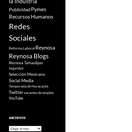
la Industria
Pymes
Publicidad
Recursos Humanos
Redes
Sociales
Reynosa
Reforma Laboral
Reynosa Blogs
Reynosa Tamaulipas
Seguridad
Selección Mexicana
Social Media
Temporada de Huracanes
Twitter
vacantes de empleo
YouTube
ARCHIVOS
Archivos