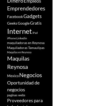
Dinero
Empleos
Emprendedores
Gadgets
Facebook
Gratis
Google
Geeks
Internet
iPad
iPhone
Linkedin
maquiladoras en Reynosa
Maquiladoras Tamaulipas
Maquilas en Reynosa
Maquilas
Reynosa
Negocios
Mexico
Oportunidad de
negocios
paginas webs
Proveedores para