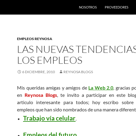
SALTAR AL CONTENIDO
NOSOTROS
PROVEEDORES
EMPLEOS REYNOSA
LAS NUEVAS TENDENCIA
LOS EMPLEOS
6 DICIEMBRE, 2010
REYNOSA BLOGS
Mis queridas amigas y amigos de
La
Web
2.0
, gracias 
en
Reynosa
Blogs
, te invito a participar en este bl
articulo interesante para todos; hoy escribo sobre
empleos que han sido nombrados de una manera diferente 
Trabajo vía celular
.
Empleos del futuro
.