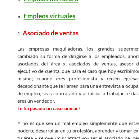
Empleos virtuales
.
Asociado de ventas
1.-
.
Las empresas
maquiladoras
, los grandes supermer
cambiado su forma de dirigirse a los empleados, ahor
asociados del área x, asociados de ventas, asesor 
ejecutivo de cuenta, que para el caso que hoy escribimos 
mismo; cuando eres
profesionista
y recién
egresa
decepcionante
que te llamen para una entrevista a ocupa
de empleo, seas contratado y al iniciar a trabajar te da
eres un vendedor.
Te ha pasado un caso similar?
Y no es que sea un mal empleo simplemente que esta
poderte desarrollar en tu profesión, aprender y tomar ex
tu
área
y se oye «muy atractivo» ser el asociado de, per