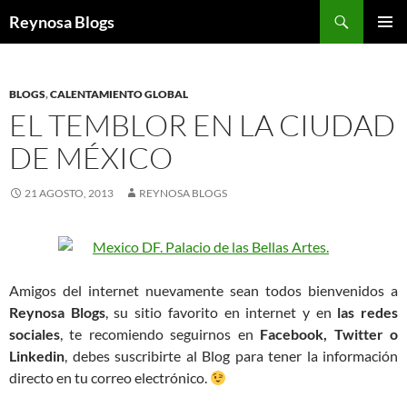
Buscar
Reynosa Blogs
SALTAR
MENÚ
AL
PRINCI
CONTENIDO
BLOGS
,
CALENTAMIENTO GLOBAL
EL TEMBLOR EN LA CIUDAD
DE MÉXICO
21 AGOSTO, 2013
REYNOSA BLOGS
Amigos del internet nuevamente sean todos bienvenidos a
Reynosa Blogs
, su sitio favorito en internet y en
las redes
sociales
, te recomiendo seguirnos en
Facebook, Twitter o
Linkedin
, debes suscribirte al Blog para tener la información
directo en tu correo electrónico.