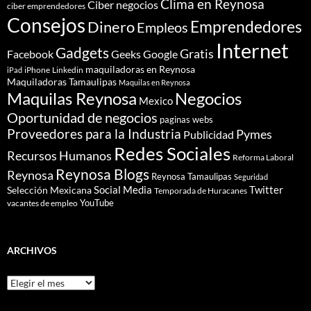
Clima en Reynosa
Ciber negocios
ciber emprendedores
Consejos
Dinero
Emprendedores
Empleos
Internet
Gadgets
Gratis
Google
Facebook
Geeks
maquiladoras en Reynosa
iPhone
Linkedin
iPad
Maquiladoras Tamaulipas
Maquilas en Reynosa
Maquilas Reynosa
Negocios
Mexico
Oportunidad de negocios
paginas webs
Proveedores para la Industria
Pymes
Publicidad
Redes Sociales
Recursos Humanos
Reforma Laboral
Reynosa Blogs
Reynosa
Reynosa Tamaulipas
Seguridad
Social Media
Twitter
Selección Mexicana
Temporada de Huracanes
YouTube
vacantes de empleo
ARCHIVOS
Archivos