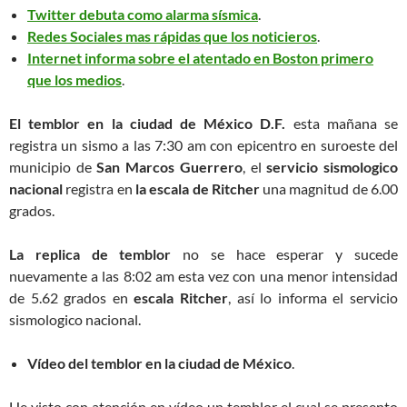
Twitter debuta como alarma sísmica
.
Redes Sociales mas rápidas que los noticieros
.
Internet informa sobre el atentado en Boston primero
que los medios
.
El temblor en la ciudad de México D.F.
esta mañana se
registra un sismo a las 7:30 am con epicentro en suroeste del
municipio de
San Marcos Guerrero
, el
servicio sismologico
nacional
registra en
la escala de Ritcher
una magnitud de 6.00
grados.
La replica de temblor
no se hace esperar y sucede
nuevamente a las 8:02 am esta vez con una menor intensidad
de 5.62 grados en
escala Ritcher
, así lo informa el servicio
sismologico nacional.
Vídeo del temblor en la ciudad de México
.
He visto con atención en vídeo un temblor el cual se presento