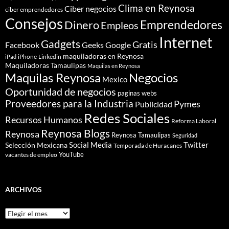
Clima en Reynosa
Ciber negocios
ciber emprendedores
Consejos
Dinero
Emprendedores
Empleos
Internet
Gadgets
Gratis
Google
Facebook
Geeks
maquiladoras en Reynosa
iPhone
Linkedin
iPad
Maquiladoras Tamaulipas
Maquilas en Reynosa
Maquilas Reynosa
Negocios
Mexico
Oportunidad de negocios
paginas webs
Proveedores para la Industria
Pymes
Publicidad
Redes Sociales
Recursos Humanos
Reforma Laboral
Reynosa Blogs
Reynosa
Reynosa Tamaulipas
Seguridad
Social Media
Twitter
Selección Mexicana
Temporada de Huracanes
YouTube
vacantes de empleo
ARCHIVOS
Archivos