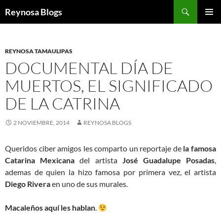
Buscar
Reynosa Blogs
SALTAR
MENÚ
AL
PRINCI
CONTENIDO
REYNOSA TAMAULIPAS
DOCUMENTAL DÍA DE
MUERTOS, EL SIGNIFICADO
DE LA CATRINA
2 NOVIEMBRE, 2014
REYNOSA BLOGS
Queridos ciber amigos les comparto un reportaje de
la famosa
Catarina Mexicana
del artista
José Guadalupe Posadas
,
ademas de quien la hizo famosa por primera vez, el artista
Diego Rivera
en uno de sus murales.
Macaleños aquí les hablan
.