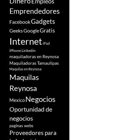
Dinero
Empleos
Emprendedores
Gadgets
Facebook
Gratis
Google
Geeks
Internet
iPad
iPhone
Linkedin
maquiladoras en Reynosa
Maquiladoras Tamaulipas
Maquilas en Reynosa
Maquilas
Reynosa
Negocios
Mexico
Oportunidad de
negocios
paginas webs
Proveedores para