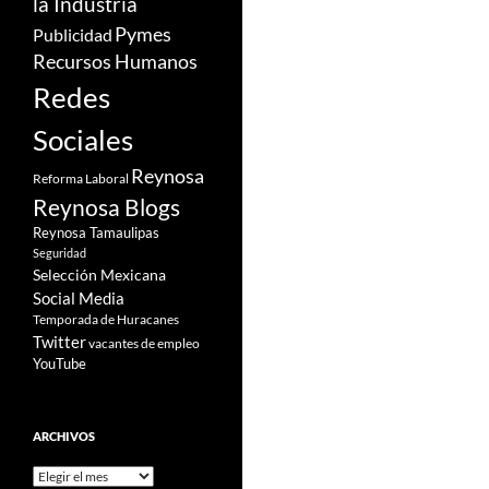
la Industria
Pymes
Publicidad
Recursos Humanos
Redes
Sociales
Reynosa
Reforma Laboral
Reynosa Blogs
Reynosa Tamaulipas
Seguridad
Selección Mexicana
Social Media
Temporada de Huracanes
Twitter
vacantes de empleo
YouTube
ARCHIVOS
Archivos