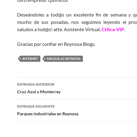
Deseándoles a tod@s un excelente fin de semana y qu
mucho de sus posadas, nos seguimos leyendo el pro
saludos a tod@s! atte. Asistente Virtual,
CHica-VIP
.
Gracias por confiar en Reynosa Blogs.
INTERNET
MAQUILAS REYNOSA
Navegación
ENTRADA ANTERIOR
de
Cruz Azul y Monterrey
entradas
ENTRADA SIGUIENTE
Parques industriales en Reynosa