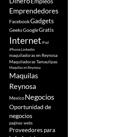
Dinero
Empleos
Emprendedores
Gadgets
Facebook
Gratis
Google
Geeks
Internet
iPad
iPhone
Linkedin
maquiladoras en Reynosa
Maquiladoras Tamaulipas
Maquilas en Reynosa
Maquilas
Reynosa
Negocios
Mexico
Oportunidad de
negocios
paginas webs
Proveedores para