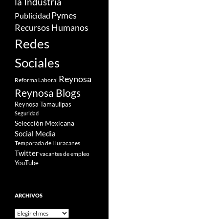
la Industria
Pymes
Publicidad
Recursos Humanos
Redes
Sociales
Reynosa
Reforma Laboral
Reynosa Blogs
Reynosa Tamaulipas
Seguridad
Selección Mexicana
Social Media
Temporada de Huracanes
Twitter
vacantes de empleo
YouTube
ARCHIVOS
Archivos