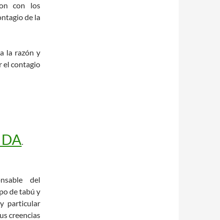
on con los
ontagio de la
a la razón y
r el contagio
SIDA
.
sable del
po de tabú y
 particular
us creencias