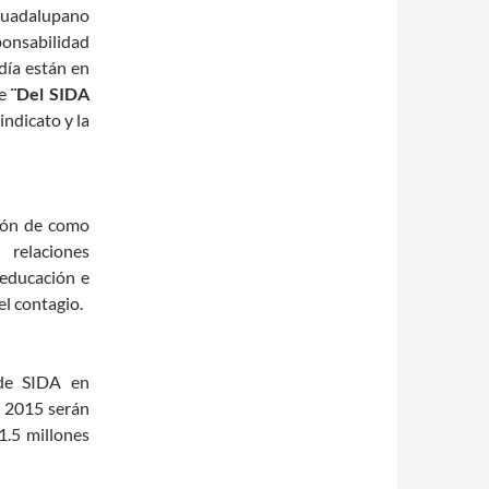
 Guadalupano
sponsabilidad
día están en
de
¨Del SIDA
indicato y la
ción de como
 relaciones
 educación e
el contagio.
de SIDA en
l 2015 serán
1.5 millones