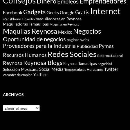
Consejos
Dinero
Emprendedores
Empleos
Internet
Gadgets
Gratis
Google
Facebook
Geeks
maquiladoras en Reynosa
iPhone
Linkedin
iPad
Maquiladoras Tamaulipas
Maquilas en Reynosa
Maquilas Reynosa
Negocios
Mexico
Oportunidad de negocios
paginas webs
Proveedores para la Industria
Pymes
Publicidad
Redes Sociales
Recursos Humanos
Reforma Laboral
Reynosa Blogs
Reynosa
Reynosa Tamaulipas
Seguridad
Social Media
Twitter
Selección Mexicana
Temporada de Huracanes
YouTube
vacantes de empleo
ARCHIVOS
Archivos