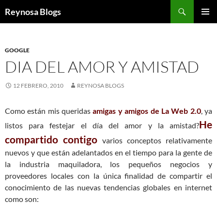
Buscar
Reynosa Blogs
SALTAR
MENÚ
AL
PRINCI
CONTENIDO
GOOGLE
DIA DEL AMOR Y AMISTAD
12 FEBRERO, 2010
REYNOSA BLOGS
Como están mis queridas
amigas y amigos de La Web 2.0
, ya
He
listos para festejar el día del amor y la amistad?
compartido contigo
varios conceptos relativamente
nuevos y que están adelantados en el tiempo para la gente de
la industria maquiladora, los pequeños negocios y
proveedores locales con la única finalidad de compartir el
conocimiento de las nuevas tendencias globales en internet
como son: