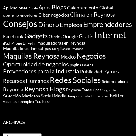
Blogs
Apps
Calentamiento Global
Aplicaciones
Apple
Clima en Reynosa
Ciber negocios
ciber emprendedores
Consejos
Dinero
Emprendedores
Empleos
Internet
Gadgets
Gratis
Google
Facebook
Geeks
maquiladoras en Reynosa
iPhone
Linkedin
iPad
Maquiladoras Tamaulipas
Maquilas en Reynosa
Maquilas Reynosa
Negocios
Mexico
Oportunidad de negocios
paginas webs
Proveedores para la Industria
Pymes
Publicidad
Redes Sociales
Recursos Humanos
Reforma Laboral
Reynosa Blogs
Reynosa
Reynosa Tamaulipas
Seguridad
Social Media
Twitter
Selección Mexicana
Temporada de Huracanes
YouTube
vacantes de empleo
ARCHIVOS
Archivos