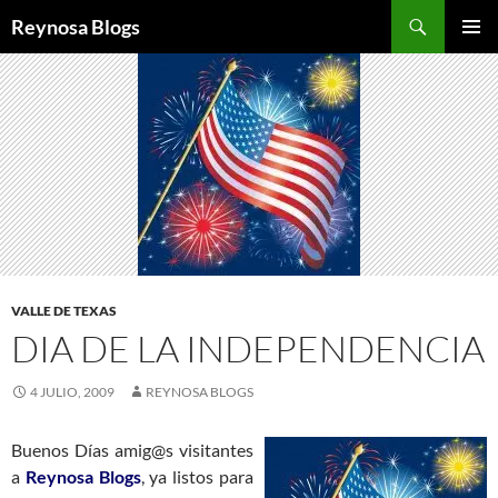
Buscar
Reynosa Blogs
SALTAR
MENÚ
AL
PRINCI
CONTENIDO
VALLE DE TEXAS
DIA DE LA INDEPENDENCIA
4 JULIO, 2009
REYNOSA BLOGS
Buenos Días amig@s visitantes
a
Reynosa Blogs
, ya listos para