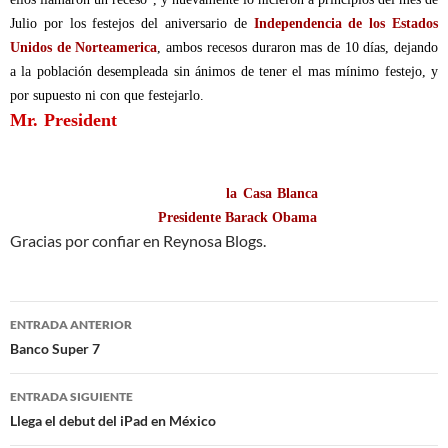
Julio por
los festejos del aniversario de
Independencia de los Estados
Unidos de Norteamerica
, ambos recesos duraron mas de 10 días, dejando
a la población desempleada sin ánimos de tener el mas mínimo festejo, y
por supuesto ni con que festejarlo.
Mr. President
, afortunadamente la esperanza es lo ultimo que muere,
y con eso nos quedamos este fin de semana, esperando que al inicio de la
próxima, esta pesadilla (al menos temporalmente) termine, y que al pasar la
propuesta, inmediatamente se lleve a
la Casa Blanca
para la firma que la
convertiría en Ley, por el
Presidente Barack Obama
.
Gracias por confiar en Reynosa Blogs.
Navegación
ENTRADA ANTERIOR
de
Banco Super 7
entradas
ENTRADA SIGUIENTE
Llega el debut del iPad en México