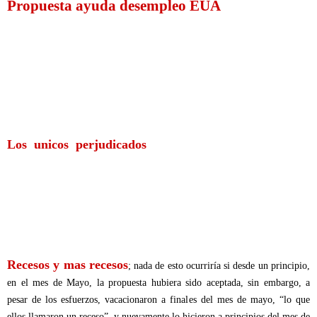
Propuesta ayuda desempleo EUA
Semana a semana los esperanzados desempleados esperaban que se aceptara
dicha propuesta, pero desde el mes de mayo, los representantes por los
partidos republicanos se han empeñado en negar el paso de la misma
argumentando que esto aumentaría aun mas el ya inflado déficit de la
nación; proponiendo que en lugar de esto se tomaran los recursos, del
paquete de estimulo económico que el Presidente Obama diera el año
pasado y que no fue utilizado completamente.
Los unicos perjudicados
; lo cierto de todo esto, es que por
cualquiera que sea su historia los únicos perjudicados son los cientos de
miles de desempleados que semana a semana aumentan, y su situación
empeora cada vez mas al no poder pagar sus necesidades mas básicas;
(llámese pago de renta, hipotecas, pago de los servicios de luz, agua,
gasolina), muchos de ellos han tenido que abandonar sus hogares al ver que
el incumplimiento de sus pagos los llevara al desalojo de su vivienda.
Recesos y mas recesos
; nada de esto ocurriría si desde un principio,
en el mes de Mayo, la propuesta hubiera sido aceptada, sin embargo, a
pesar de los esfuerzos, vacacionaron a finales del mes de mayo,
“lo que
ellos llamaron un receso”, y nuevamente lo hicieron a principios del mes de