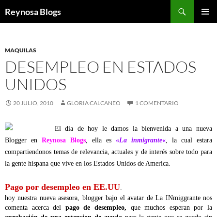
Buscar
Reynosa Blogs
SALTAR
MENÚ
AL
PRINCI
CONTENIDO
MAQUILAS
DESEMPLEO EN ESTADOS
UNIDOS
20 JULIO, 2010
GLORIA CALCANEO
1 COMENTARIO
El día de hoy le damos la bienvenida a una nueva
Blogger en
Reynosa Blogs
, ella es
«
La inmigrante
«
, la cual estara
compartiendonos temas de relevancia, actuales y de interés sobre todo para
la gente hispana que vive en los Estados Unidos de America.
Pago por desempleo en EE.UU
.
hoy nuestra nueva asesora, blogger bajo el avatar de La INmiggrante nos
comenta acerca del
pago de desempleo,
que muchos esperan por la