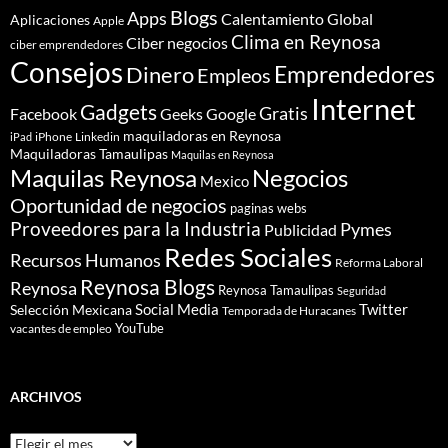
Blogs
Apps
Calentamiento Global
Aplicaciones
Apple
Clima en Reynosa
Ciber negocios
ciber emprendedores
Consejos
Dinero
Emprendedores
Empleos
Internet
Gadgets
Gratis
Google
Facebook
Geeks
maquiladoras en Reynosa
iPhone
Linkedin
iPad
Maquiladoras Tamaulipas
Maquilas en Reynosa
Maquilas Reynosa
Negocios
Mexico
Oportunidad de negocios
paginas webs
Proveedores para la Industria
Pymes
Publicidad
Redes Sociales
Recursos Humanos
Reforma Laboral
Reynosa Blogs
Reynosa
Reynosa Tamaulipas
Seguridad
Social Media
Twitter
Selección Mexicana
Temporada de Huracanes
YouTube
vacantes de empleo
ARCHIVOS
Archivos