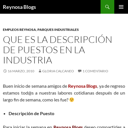
Buscar
Reynosa Blogs
SALTAR
MENÚ
AL
PRINCI
CONTENIDO
EMPLEOS REYNOSA
,
PARQUES INDUSTRIALES
QUE ES LA DESCRIPCIÓN
DE PUESTOS EN LA
INDUSTRIA
16 MARZO, 2010
GLORIA CALCANEO
1 COMENTARIO
Buen inicio de semana amigos de
Reynosa Blogs
, ya de regreso
estamos tod@s a nuestras labores cotidianas después de un
largo fin de semana, como les fue?
Descripción de Puesto
Para iniciar la semana en
Reynosa Blogs
deseo compartirles a