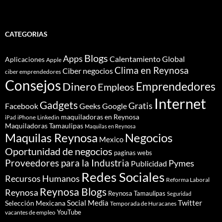
CATEGORIAS
Blogs
Apps
Calentamiento Global
Aplicaciones
Apple
Clima en Reynosa
Ciber negocios
ciber emprendedores
Consejos
Dinero
Emprendedores
Empleos
Internet
Gadgets
Gratis
Google
Facebook
Geeks
maquiladoras en Reynosa
iPhone
Linkedin
iPad
Maquiladoras Tamaulipas
Maquilas en Reynosa
Maquilas Reynosa
Negocios
Mexico
Oportunidad de negocios
paginas webs
Proveedores para la Industria
Pymes
Publicidad
Redes Sociales
Recursos Humanos
Reforma Laboral
Reynosa Blogs
Reynosa
Reynosa Tamaulipas
Seguridad
Social Media
Twitter
Selección Mexicana
Temporada de Huracanes
YouTube
vacantes de empleo