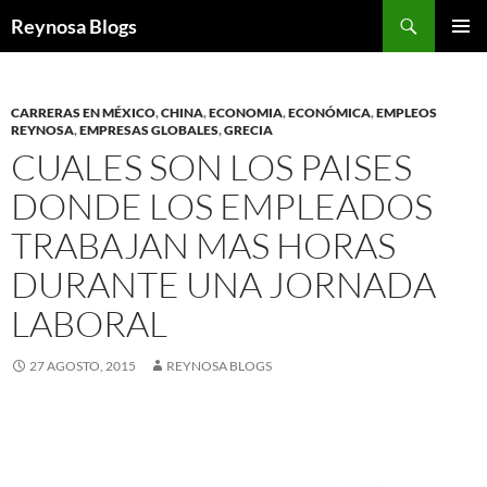
Buscar
Reynosa Blogs
SALTAR
MENÚ
AL
PRINCI
CONTENIDO
CARRERAS EN MÉXICO
,
CHINA
,
ECONOMIA
,
ECONÓMICA
,
EMPLEOS
REYNOSA
,
EMPRESAS GLOBALES
,
GRECIA
CUALES SON LOS PAISES
DONDE LOS EMPLEADOS
TRABAJAN MAS HORAS
DURANTE UNA JORNADA
LABORAL
27 AGOSTO, 2015
REYNOSA BLOGS