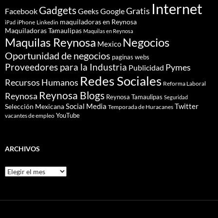
Internet
Gadgets
Gratis
Google
Facebook
Geeks
maquiladoras en Reynosa
iPhone
Linkedin
iPad
Maquiladoras Tamaulipas
Maquilas en Reynosa
Maquilas Reynosa
Negocios
Mexico
Oportunidad de negocios
paginas webs
Proveedores para la Industria
Pymes
Publicidad
Redes Sociales
Recursos Humanos
Reforma Laboral
Reynosa Blogs
Reynosa
Reynosa Tamaulipas
Seguridad
Social Media
Twitter
Selección Mexicana
Temporada de Huracanes
YouTube
vacantes de empleo
ARCHIVOS
Archivos