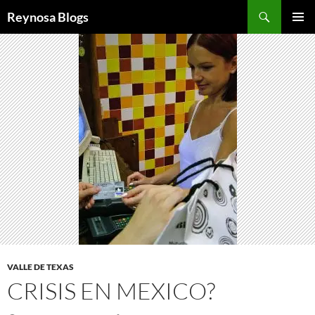
Buscar
Reynosa Blogs
SALTAR
MENÚ
AL
PRINCI
CONTENIDO
VALLE DE TEXAS
CRISIS EN MEXICO?