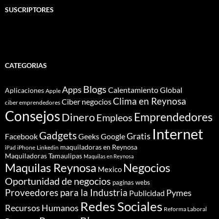
SUSCRIPTORES
CATEGORIAS
Blogs
Apps
Calentamiento Global
Aplicaciones
Apple
Clima en Reynosa
Ciber negocios
ciber emprendedores
Consejos
Dinero
Emprendedores
Empleos
Internet
Gadgets
Gratis
Google
Facebook
Geeks
maquiladoras en Reynosa
iPhone
Linkedin
iPad
Maquiladoras Tamaulipas
Maquilas en Reynosa
Maquilas Reynosa
Negocios
Mexico
Oportunidad de negocios
paginas webs
Proveedores para la Industria
Pymes
Publicidad
Redes Sociales
Recursos Humanos
Reforma Laboral