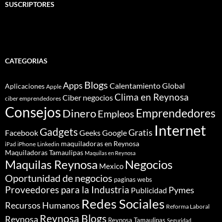
SUSCRIPTORES
CATEGORIAS
Blogs
Apps
Calentamiento Global
Aplicaciones
Apple
Clima en Reynosa
Ciber negocios
ciber emprendedores
Consejos
Dinero
Emprendedores
Empleos
Internet
Gadgets
Gratis
Google
Facebook
Geeks
maquiladoras en Reynosa
iPhone
Linkedin
iPad
Maquiladoras Tamaulipas
Maquilas en Reynosa
Maquilas Reynosa
Negocios
Mexico
Oportunidad de negocios
paginas webs
Proveedores para la Industria
Pymes
Publicidad
Redes Sociales
Recursos Humanos
Reforma Laboral
Reynosa Blogs
Reynosa
Reynosa Tamaulipas
Seguridad