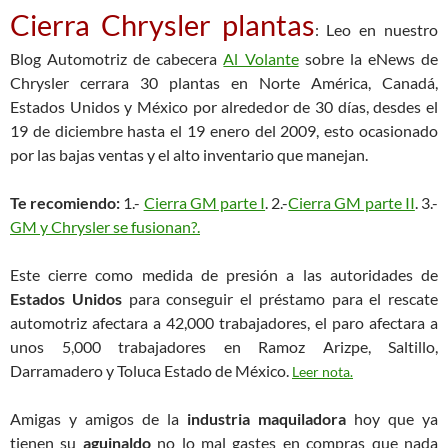
Cierra Chrysler plantas
: Leo en nuestro
Blog Automotriz de cabecera
Al Volante
sobre la eNews de
Chrysler cerrara 30 plantas en Norte América, Canadá,
Estados Unidos y México por alrededor de 30 días, desdes el
19 de diciembre hasta el 19 enero del 2009, esto ocasionado
por las bajas ventas y el alto inventario que manejan.
Te recomiendo:
1.-
Cierra GM parte I
. 2.-
Cierra GM parte II
. 3.-
GM y Chrysler se fusionan?.
Este cierre como medida de presión a las autoridades de
Estados Unidos
para conseguir el préstamo para el rescate
automotriz afectara a 42,000 trabajadores, el paro afectara a
unos 5,000 trabajadores en Ramoz Arizpe, Saltillo,
Darramadero y Toluca Estado de México.
Leer nota.
Amigas y amigos de la
industria maquiladora
hoy que ya
tienen su
aguinaldo
no lo mal gastes en compras que nada