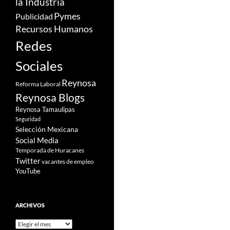
la Industria
Pymes
Publicidad
Recursos Humanos
Redes
Sociales
Reynosa
Reforma Laboral
Reynosa Blogs
Reynosa Tamaulipas
Seguridad
Selección Mexicana
Social Media
Temporada de Huracanes
Twitter
vacantes de empleo
YouTube
ARCHIVOS
Archivos