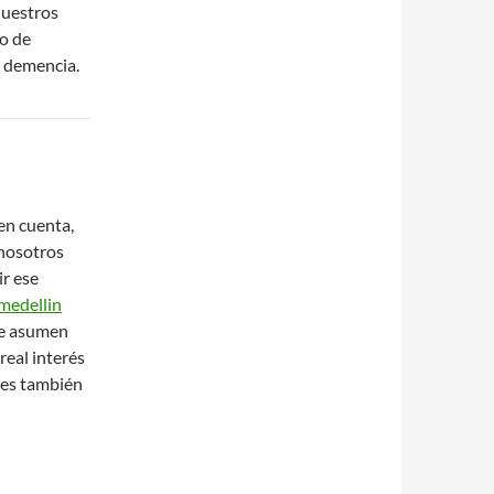
uestros
to de
s demencia.
en cuenta,
 nosotros
r ese
medellin
ue asumen
real interés
res también