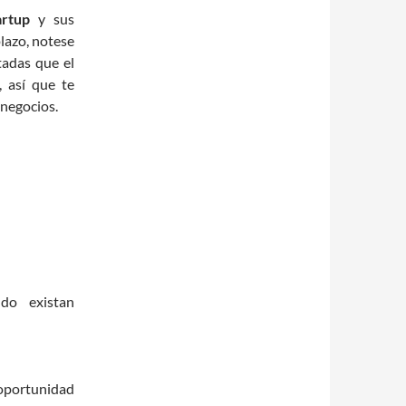
artup
y sus
lazo, notese
tadas que el
, así que te
 negocios.
ndo existan
 oportunidad