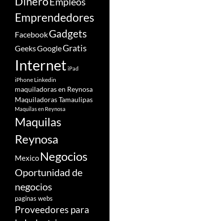
Dinero
Empleos
Emprendedores
Gadgets
Facebook
Gratis
Google
Geeks
Internet
iPad
iPhone
Linkedin
maquiladoras en Reynosa
Maquiladoras Tamaulipas
Maquilas en Reynosa
Maquilas
Reynosa
Negocios
Mexico
Oportunidad de
negocios
paginas webs
Proveedores para