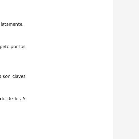
diatamente.
speto por los
s son claves
ado de los 5