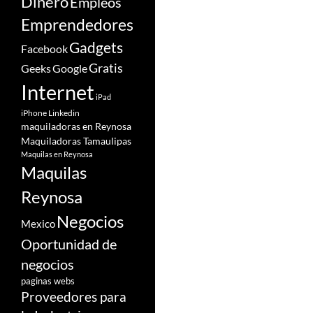
Dinero
Empleos
Emprendedores
Gadgets
Facebook
Gratis
Google
Geeks
Internet
iPad
iPhone
Linkedin
maquiladoras en Reynosa
Maquiladoras Tamaulipas
Maquilas en Reynosa
Maquilas
Reynosa
Negocios
Mexico
Oportunidad de
negocios
paginas webs
Proveedores para