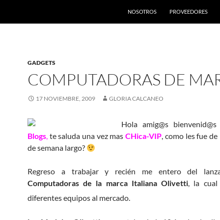
SALTAR AL CONTENIDO
NOSOTROS
PROVEEDORES
GADGETS
COMPUTADORAS DE MA
17 NOVIEMBRE, 2009
GLORIA CALCANEO
Hola amig@s bienvenid@
Blogs
,
te saluda una vez mas
CHica-VIP
, como les fue de
de semana largo?
Regreso a trabajar y recién me entero del lanz
Computadoras de la marca Italiana Olivetti
, la cual
diferentes equipos al mercado.