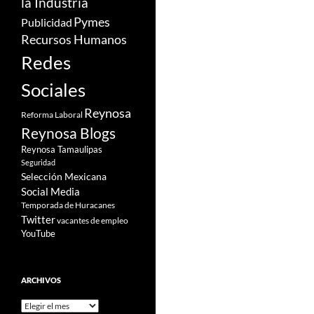
la Industria
Pymes
Publicidad
Recursos Humanos
Redes
Sociales
Reynosa
Reforma Laboral
Reynosa Blogs
Reynosa Tamaulipas
Seguridad
Selección Mexicana
Social Media
Temporada de Huracanes
Twitter
vacantes de empleo
YouTube
ARCHIVOS
Archivos