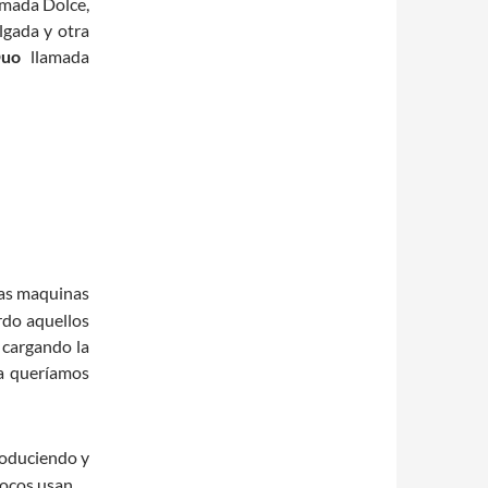
amada Dolce,
lgada y otra
Duo
llamada
das maquinas
rdo aquellos
 cargando la
la queríamos
roduciendo y
ocos usan.