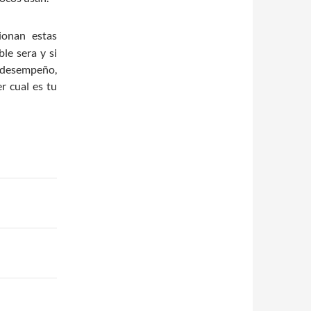
ionan estas
le sera y si
l desempeño,
r cual es tu