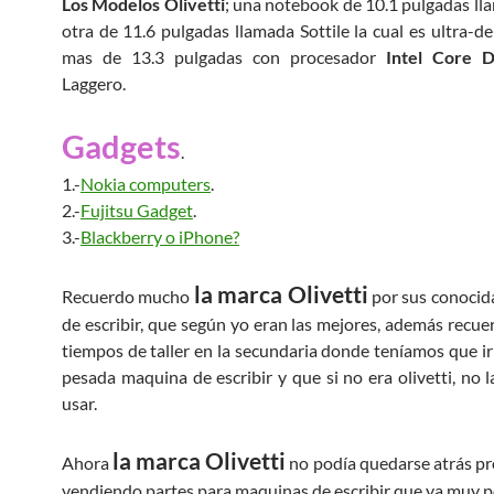
Los Modelos Olivetti
; una notebook de 10.1 pulgadas ll
otra de 11.6 pulgadas llamada Sottile la cual es ultra-de
mas de 13.3 pulgadas con procesador
Intel Core 
Laggero.
Gadgets
.
1.-
Nokia computers
.
2.-
Fujitsu Gadget
.
3.-
Blackberry o iPhone?
la marca Olivetti
Recuerdo mucho
por sus conoci
de escribir, que según yo eran las mejores, además recue
tiempos de taller en la secundaria donde teníamos que ir
pesada maquina de escribir y que si no era olivetti, no 
usar.
la marca Olivetti
Ahora
no podía quedarse atrás p
vendiendo partes para maquinas de escribir que ya muy p