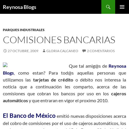
Buscar
Reynosa Blogs
SALTAR
MENÚ
AL
PRINCI
CONTENIDO
PARQUES INDUSTRIALES
COMISIONES BANCARIAS
27 OCTUBRE, 2009
GLORIA CALCANEO
2 COMENTARIOS
Que tal amig@s de
Reynosa
Blogs
, como estan? Para tod@s aquellas personas que
utilizamos las
tarjetas de crédito
o débito nos interesa la
noticia que a continuación les comparto, acerca de las
comisiones que cobran los bancos por uso en los
cajeros
automáticos
y que entraran en vigor el proximo 2010.
El Banco de México
emitió nuevas disposiciones acerca
del cobro de comisiones por el uso de cajeros automáticos, los