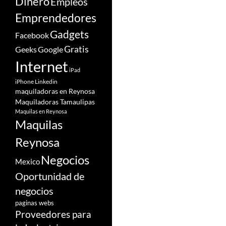
Dinero
Empleos
Emprendedores
Gadgets
Facebook
Gratis
Google
Geeks
Internet
iPad
iPhone
Linkedin
maquiladoras en Reynosa
Maquiladoras Tamaulipas
Maquilas en Reynosa
Maquilas
Reynosa
Negocios
Mexico
Oportunidad de
negocios
paginas webs
Proveedores para