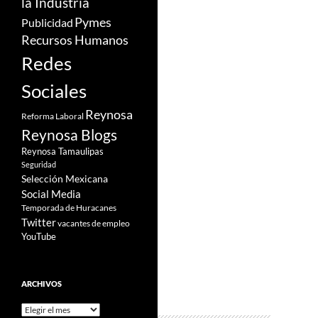
la Industria
Pymes
Publicidad
Recursos Humanos
Redes
Sociales
Reynosa
Reforma Laboral
Reynosa Blogs
Reynosa Tamaulipas
Seguridad
Selección Mexicana
Social Media
Temporada de Huracanes
Twitter
vacantes de empleo
YouTube
ARCHIVOS
Archivos