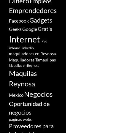
Dinero
Empleos
Emprendedores
Gadgets
Facebook
Gratis
Google
Geeks
Internet
iPad
iPhone
Linkedin
maquiladoras en Reynosa
Maquiladoras Tamaulipas
Maquilas en Reynosa
Maquilas
Reynosa
Negocios
Mexico
Oportunidad de
negocios
paginas webs
Proveedores para