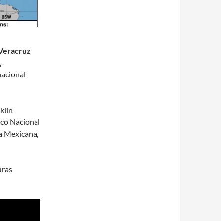
 Veracruz
,
nacional
klin
ico Nacional
ca Mexicana,
uras