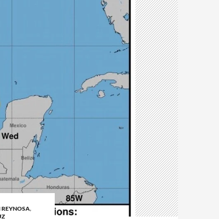
N REYNOSA
,
UZ