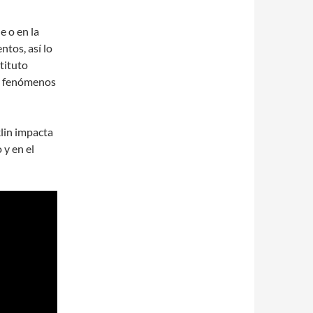
e o en la
ntos, así lo
tituto
os fenómenos
klin impacta
 y en el