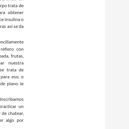
rpo trata de
para obtener
ce insulina o
ras así se da
ncillamente
refiero con
ada, frutas,
ear nuestra
se trata de
 para eso, o
de plano le
 inscribamos
racticar un
 de chatear,
er algo por