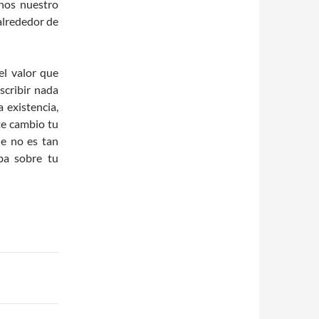
rnos nuestro
alrededor de
 el valor que
scribir nada
 existencia,
te cambio tu
ue no es tan
aba sobre tu