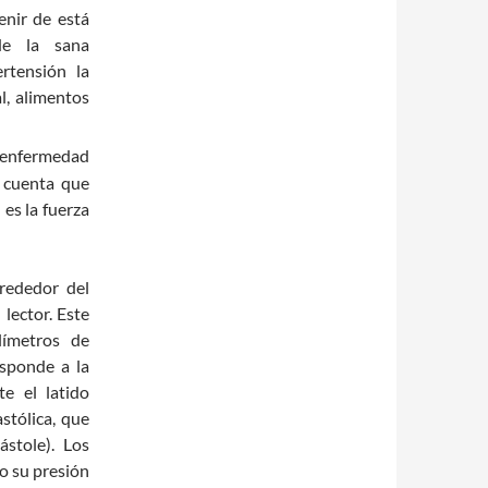
nir de está
 de la sana
rtensión la
l, alimentos
enfermedad
 cuenta que
 es la fuerza
rededor del
lector. Este
límetros de
esponde a la
te el latido
astólica, que
ástole). Los
o su presión