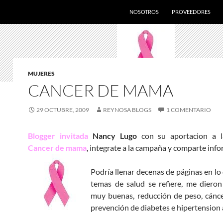
SALTAR AL CONTENIDO
NOSOTROS
PROVEEDORES
MUJERES
CANCER DE MAMA
29 OCTUBRE, 2009
REYNOSA BLOGS
1 COMENTARIO
Blogger invitada
Nancy Lugo
con su aportacion a 
Cancer de mama
, integrate a la campaña y comparte inf
Podría llenar decenas de páginas en lo
temas de salud se refiere, me diero
muy buenas, reducción de peso, cánc
prevención de diabetes e hipertension a