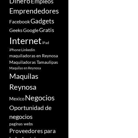
Dinero
Empleos
Emprendedores
Gadgets
Facebook
Gratis
Google
Geeks
Internet
iPad
iPhone
Linkedin
maquiladoras en Reynosa
Maquiladoras Tamaulipas
Maquilas en Reynosa
Maquilas
Reynosa
Negocios
Mexico
Oportunidad de
negocios
paginas webs
Proveedores para