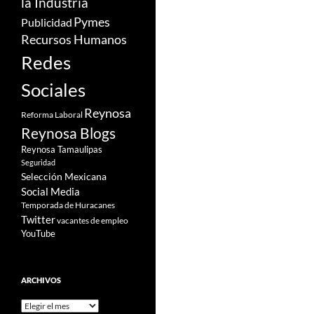
la Industria
Pymes
Publicidad
Recursos Humanos
Redes
Sociales
Reynosa
Reforma Laboral
Reynosa Blogs
Reynosa Tamaulipas
Seguridad
Selección Mexicana
Social Media
Temporada de Huracanes
Twitter
vacantes de empleo
YouTube
ARCHIVOS
Archivos