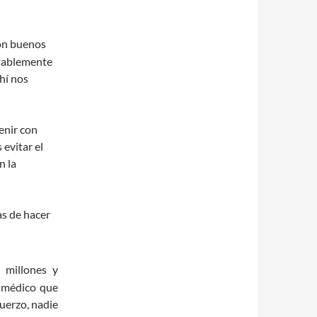
on buenos
ntablemente
hí nos
enir con
evitar el
n la
as de hacer
millones y
l médico que
fuerzo, nadie