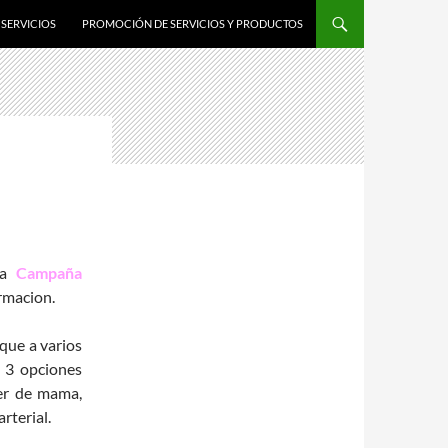
SERVICIOS
PROMOCIÓN DE SERVICIOS Y PRODUCTOS
la
Campaña
ormacion.
 que a varios
n 3 opciones
er de mama,
rterial.