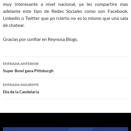
muy interesante a nivel nacional, ya les compartire mas
adelante este tipo de Redes Sociales como son Facebook,
Linkedin o Twitter que po rcierto no es lo mismo que una sala
de chatear.
Gracias por confiar en Reynosa Blogs.
Navegación
ENTRADA ANTERIOR
de
Super Bowl gana Pittsburgh
entradas
ENTRADA SIGUIENTE
Dia de la Candelaria