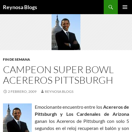
Buscar
Reynosa Blogs
SALTAR
MENÚ
AL
PRINCI
CONTENIDO
FIN DE SEMANA
CAMPEON SUPER BOWL
ACEREROS PITTSBURGH
2 FEBRERO, 2009
REYNOSA BLOGS
Emocionante encuentro entre los
Acereros de
Pittsburgh y Los Cardenales de Arizona
ganan los Acereros de Pittsburgh con solo 5
segundos en el reloj recuperan el balón y son