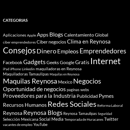
CATEGORIAS
Blogs
Apps
Calentamiento Global
Aplicaciones
Apple
Clima en Reynosa
Ciber negocios
ciber emprendedores
Consejos
Dinero
Emprendedores
Empleos
Internet
Gadgets
Gratis
Google
Facebook
Geeks
maquiladoras en Reynosa
iPhone
Linkedin
iPad
Maquiladoras Tamaulipas
Maquilas en Reynosa
Maquilas Reynosa
Negocios
Mexico
Oportunidad de negocios
paginas webs
Proveedores para la Industria
Pymes
Publicidad
Redes Sociales
Recursos Humanos
Reforma Laboral
Reynosa Blogs
Reynosa
Reynosa Tamaulipas
Seguridad
Social Media
Twitter
Selección Mexicana
Temporada de Huracanes
YouTube
vacantes de empleo