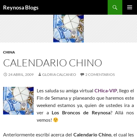
Buscar
Reynosa Blogs
SALTAR
MENÚ
AL
PRINCI
CONTENIDO
CHINA
CALENDARIO CHINO
24 ABRIL, 2009
GLORIA CALCANEO
2 COMENTARIOS
Les saluda su amiga virtual
CHica-VIP
, llego el
Fin de Semana y planeando que haremos este
weekend estamos ya, quien de ustedes ira a
ver a
Los Broncos de Reynosa
? Allá nos
vemos!
Anteriormente escribí acerca del
Calendario Chino
, el cual les