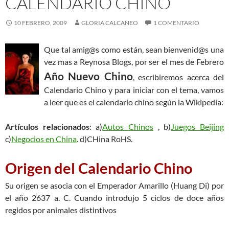
CALENDARIO CHINO
10 FEBRERO, 2009
GLORIA CALCANEO
1 COMENTARIO
Que tal amig@s como están, sean bienvenid@s una
vez mas a Reynosa Blogs, por ser el mes de Febrero
Año Nuevo Chino
, escribiremos acerca del
Calendario Chino y para iniciar con el tema, vamos
a leer que es el calendario chino según la Wikipedia:
Artículos relacionados
: a)
Autos Chinos
, b)
Juegos Beijing
c)
Negocios en China
. d)CHina RoHS.
Origen del Calendario Chino
Su origen se asocia con el Emperador Amarillo (Huang Di) por
el año 2637 a. C. Cuando introdujo 5 ciclos de doce años
regidos por animales distintivos