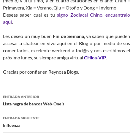
(medio) y Ji (ultimo) y en cuatro estaciones en el año: Chun =
Primavera, Xia = Verano, Qiu = Otoño y Dong = Invierno
Deseas saber cual es tu
signo Zodiacal Chino, encuantralo
aqui
.
Les deseo un muy buen
Fin de Semana
, ya saben que pueden
accesar a chatear en vivo aquí en el Blog o por medio de sus
comentarios, excelente weekend a tod@s y nos escribimos el
próximo lunes, su siempre amiga virtual
CHica-VIP
.
Gracias por confiar en Reynosa Blogs.
Navegación
ENTRADA ANTERIOR
de
Lista negra de bancos Web-One´s
entradas
ENTRADA SIGUIENTE
Influenza