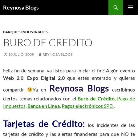
Buscar
Reynosa Blogs
SALTAR
MENÚ
AL
PRINCI
CONTENIDO
PARQUES INDUSTRIALES
BURO DE CREDITO
10 JULIO, 2009
REYNOSA BLOGS
Feliz fin de semana, ya listos para iniciar el fin? Algún evento
Web 2.0
,
Expo Digital 2.0
que estés enterado y quieras
Reynosa Blogs
compartir
Ya en
escribímos
ciertos temas relacionados con el
Buro de Crédito
,
Pago de
Impuestos
,
Banca en Linea
,
Pagos electrónicos
SPEI
,
Tarjetas de Crédito:
los incidentes de las
tarjetas de crédito y las alertas financieras para que NO te