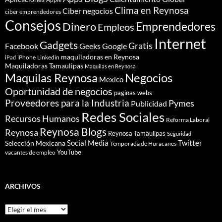
Clima en Reynosa
Ciber negocios
ciber emprendedores
Consejos
Dinero
Emprendedores
Empleos
Internet
Gadgets
Gratis
Google
Facebook
Geeks
maquiladoras en Reynosa
iPhone
Linkedin
iPad
Maquiladoras Tamaulipas
Maquilas en Reynosa
Maquilas Reynosa
Negocios
Mexico
Oportunidad de negocios
paginas webs
Proveedores para la Industria
Pymes
Publicidad
Redes Sociales
Recursos Humanos
Reforma Laboral
Reynosa Blogs
Reynosa
Reynosa Tamaulipas
Seguridad
Social Media
Twitter
Selección Mexicana
Temporada de Huracanes
YouTube
vacantes de empleo
ARCHIVOS
Archivos