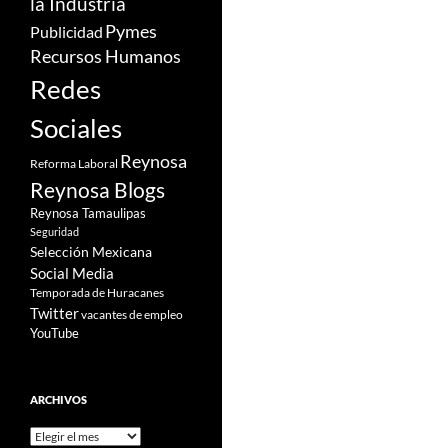
la Industria
Pymes
Publicidad
Recursos Humanos
Redes
Sociales
Reynosa
Reforma Laboral
Reynosa Blogs
Reynosa Tamaulipas
Seguridad
Selección Mexicana
Social Media
Temporada de Huracanes
Twitter
vacantes de empleo
YouTube
ARCHIVOS
Archivos