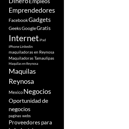
Dinero
Empleos
Emprendedores
Gadgets
Facebook
Gratis
Google
Geeks
Internet
iPad
iPhone
Linkedin
maquiladoras en Reynosa
Maquiladoras Tamaulipas
Maquilas en Reynosa
Maquilas
Reynosa
Negocios
Mexico
Oportunidad de
negocios
paginas webs
Proveedores para