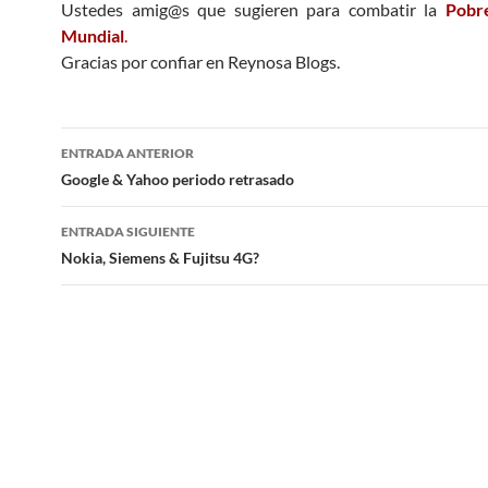
Ustedes amig@s que sugieren para combatir la
Pobr
Mundial
.
Gracias por confiar en Reynosa Blogs.
Navegación
ENTRADA ANTERIOR
de
Google & Yahoo periodo retrasado
entradas
ENTRADA SIGUIENTE
Nokia, Siemens & Fujitsu 4G?