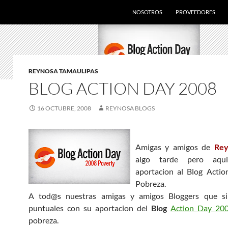
SALTAR AL CONTENIDO
NOSOTROS
PROVEEDORES
REYNOSA TAMAULIPAS
BLOG ACTION DAY 2008
16 OCTUBRE, 2008
REYNOSA BLOGS
Amigas y amigos de
Rey
algo tarde pero aqu
aportacion al Blog Acti
Pobreza.
A tod@s nuestras amigas y amigos Bloggers que si
puntuales con su aportacion del
Blog
Action Day 2
pobreza.