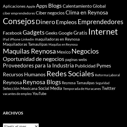
Blogs
Apps
Calentamiento Global
Aplicaciones
Apple
Clima en Reynosa
Ciber negocios
ciber emprendedores
Consejos
Dinero
Emprendedores
Empleos
Internet
Gadgets
Gratis
Google
Facebook
Geeks
maquiladoras en Reynosa
iPhone
Linkedin
iPad
Maquiladoras Tamaulipas
Maquilas en Reynosa
Maquilas Reynosa
Negocios
Mexico
Oportunidad de negocios
paginas webs
Proveedores para la Industria
Pymes
Publicidad
Redes Sociales
Recursos Humanos
Reforma Laboral
Reynosa Blogs
Reynosa
Reynosa Tamaulipas
Seguridad
Social Media
Twitter
Selección Mexicana
Temporada de Huracanes
YouTube
vacantes de empleo
ARCHIVOS
Archivos