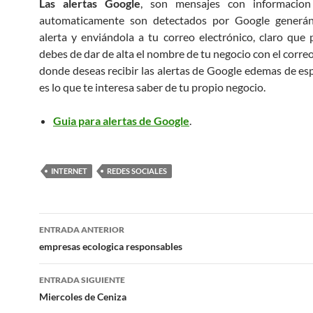
Las alertas Google
, son mensajes con informacion
automaticamente son detectados por Google generán
alerta y enviándola a tu correo electrónico, claro que
debes de dar de alta el nombre de tu negocio con el corre
donde deseas recibir las alertas de Google edemas de esp
es lo que te interesa saber de tu propio negocio.
Guia para alertas de Google
.
INTERNET
REDES SOCIALES
Navegación
ENTRADA ANTERIOR
de
empresas ecologica responsables
entradas
ENTRADA SIGUIENTE
Miercoles de Ceniza