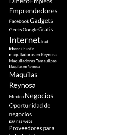
Dinero
Empleos
Emprendedores
Gadgets
Facebook
Gratis
Google
Geeks
Internet
iPad
iPhone
Linkedin
maquiladoras en Reynosa
Maquiladoras Tamaulipas
Maquilas en Reynosa
Maquilas
Reynosa
Negocios
Mexico
Oportunidad de
negocios
paginas webs
Proveedores para