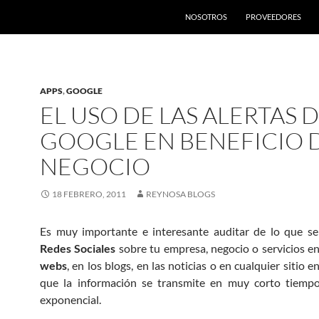
SALTAR AL CONTENIDO
NOSOTROS
PROVEEDORES
APPS
,
GOOGLE
EL USO DE LAS ALERTAS 
GOOGLE EN BENEFICIO 
NEGOCIO
18 FEBRERO, 2011
REYNOSA BLOGS
Es muy importante e interesante auditar de lo que s
Redes Sociales
sobre tu empresa, negocio o servicios e
webs
, en los blogs, en las noticias o en cualquier sitio e
que la información se transmite en muy corto tiem
exponencial.