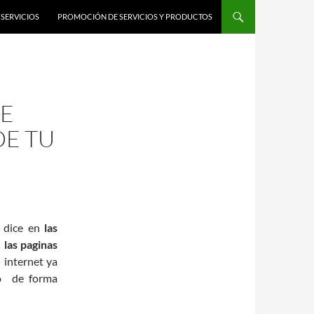
SERVICIOS
PROMOCIÓN DE SERVICIOS Y PRODUCTOS
DE
DE TU
e dice en
las
n
las paginas
n internet ya
po de forma