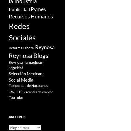
la Industria
Pymes
Publicidad
Recursos Humanos
Redes
Sociales
Reynosa
Reforma Laboral
Reynosa Blogs
Reynosa Tamaulipas
Seguridad
Selección Mexicana
Social Media
Temporada de Huracanes
Twitter
vacantes de empleo
YouTube
ARCHIVOS
Archivos