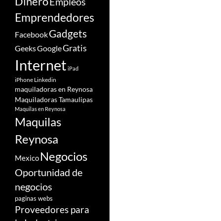
Dinero
Empleos
Emprendedores
Gadgets
Facebook
Gratis
Google
Geeks
Internet
iPad
iPhone
Linkedin
maquiladoras en Reynosa
Maquiladoras Tamaulipas
Maquilas en Reynosa
Maquilas
Reynosa
Negocios
Mexico
Oportunidad de
negocios
paginas webs
Proveedores para