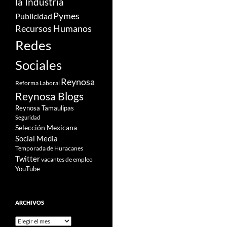
la Industria
Pymes
Publicidad
Recursos Humanos
Redes
Sociales
Reynosa
Reforma Laboral
Reynosa Blogs
Reynosa Tamaulipas
Seguridad
Selección Mexicana
Social Media
Temporada de Huracanes
Twitter
vacantes de empleo
YouTube
ARCHIVOS
Archivos